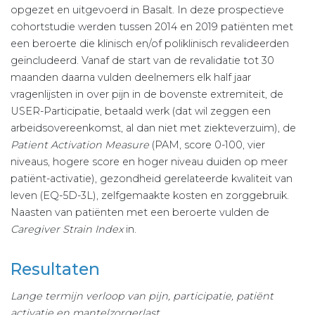
opgezet en uitgevoerd in Basalt. In deze prospectieve
cohortstudie werden tussen 2014 en 2019 patiënten met
een beroerte die klinisch en/of poliklinisch revalideerden
geïncludeerd. Vanaf de start van de revalidatie tot 30
maanden daarna vulden deelnemers elk half jaar
vragenlijsten in over pijn in de bovenste extremiteit, de
USER-Participatie, betaald werk (dat wil zeggen een
arbeidsovereenkomst, al dan niet met ziekteverzuim), de
Patient Activation Measure
(PAM, score 0-100, vier
niveaus, hogere score en hoger niveau duiden op meer
patiënt-activatie), gezondheid gerelateerde kwaliteit van
leven (EQ-5D-3L), zelfgemaakte kosten en zorggebruik.
Naasten van patiënten met een beroerte vulden de
Caregiver Strain Index
in.
Resultaten
Lange termijn verloop van pijn, participatie, patiënt
activatie en mantelzorgerlast