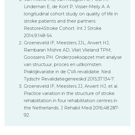
Lindeman E, de Kort P, Visser-Meily A. A
longitudinal cohort study on quality of life in
stroke patients and their partners:
Restore4Stroke Cohort. Int J Stroke
2014;9:148-54.
Groeneveld IF, Meesters JJL, Arwert HJ,
Rambaran Mishre AD, Vliet Vlieland TPM,
Goossens PH. Onderzoeksopzet met analyse
van structuur, proces en uitkomsten.
Praktijkvariatie in de CVA revalidatie. Ned
Tijdschr Revalidatiegeneeskd 2015;37:134-7.
Groeneveld IF, Meesters JJ, Arwert HJ, et al.
Practice variation in the structure of stroke
rehabilitation in four rehabilitation centres in
the Netherlands. J Rehabil Med 2016;48:287-
92.