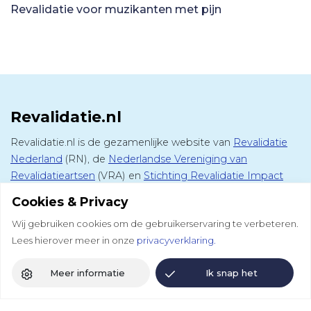
Revalidatie voor muzikanten met pijn
Revalidatie.nl
Revalidatie.nl is de gezamenlijke website van
Revalidatie
Nederland
(RN), de
Nederlandse Vereniging van
Revalidatieartsen
(VRA) en
Stichting Revalidatie Impact
(SRI). Op deze website vind je alle informatie over
Cookies & Privacy
medisch specialistische revalidatie, het vak van de
Wij gebruiken cookies om de gebruikerservaring te verbeteren.
revalidatiearts en de revalidatiesector.
Lees hierover meer in onze
privacyverklaring.
Andere websites
Meer informatie
Ik snap het
DCRM
Colloquium