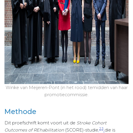
Winke van Meijeren-Pont (in het rood) temidden van haar
promotiecommissie.
Methode
Dit proefschrift komt voort uit de
Stroke Cohort
2,3
Outcomes of REhabilitation
(SCORE)-studie
,
die is