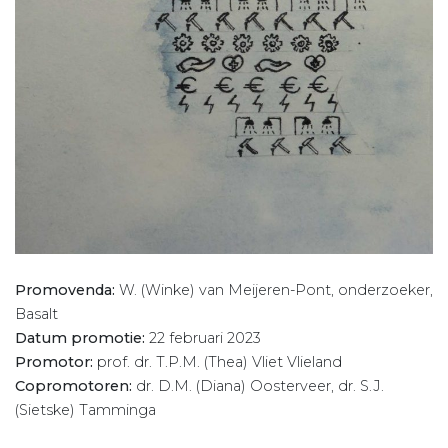
Promovenda:
W. (Winke) van Meijeren-Pont, onderzoeker,
Basalt
Datum promotie:
22 februari 2023
Promotor:
prof. dr. T.P.M. (Thea) Vliet Vlieland
Copromotoren:
dr. D.M. (Diana) Oosterveer, dr. S.J.
(Sietske) Tamminga