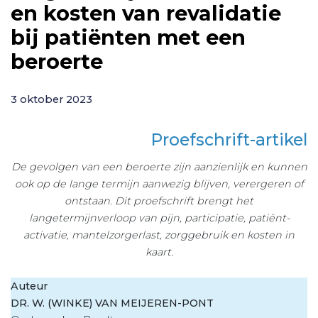
en kosten van revalidatie
bij patiënten met een
beroerte
3 oktober 2023
Proefschrift-artikel
De gevolgen van een beroerte zijn aanzienlijk en kunnen
ook op de lange termijn aanwezig blijven, verergeren of
ontstaan. Dit proefschrift brengt het
langetermijnverloop van pijn, participatie, patiënt-
activatie, mantelzorgerlast, zorggebruik en kosten in
kaart.
Auteur
DR. W. (WINKE) VAN MEIJEREN-PONT