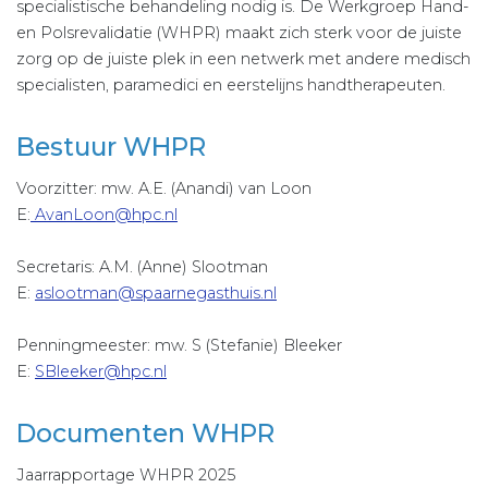
specialistische behandeling nodig is. De Werkgroep Hand-
en Polsrevalidatie (WHPR) maakt zich sterk voor de juiste
zorg op de juiste plek in een netwerk met andere medisch
specialisten, paramedici en eerstelijns handtherapeuten.
Bestuur WHPR
Voorzitter: mw. A.E. (Anandi) van Loon
E:
AvanLoon@hpc.nl
Secretaris: A.M. (Anne) Slootman
E:
aslootman@spaarnegasthuis.nl
Penningmeester: mw. S (Stefanie) Bleeker
E:
SBleeker@hpc.nl
Documenten WHPR
Jaarrapportage WHPR 2025