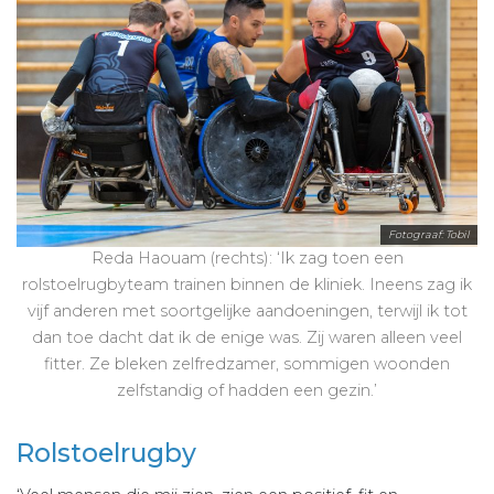
Fotograaf: Tobil
Reda Haouam (rechts): ‘Ik zag toen een
rolstoelrugbyteam trainen binnen de kliniek. Ineens zag ik
vijf anderen met soortgelijke aandoeningen, terwijl ik tot
dan toe dacht dat ik de enige was. Zij waren alleen veel
fitter. Ze bleken zelfredzamer, sommigen woonden
zelfstandig of hadden een gezin.’
Rolstoelrugby