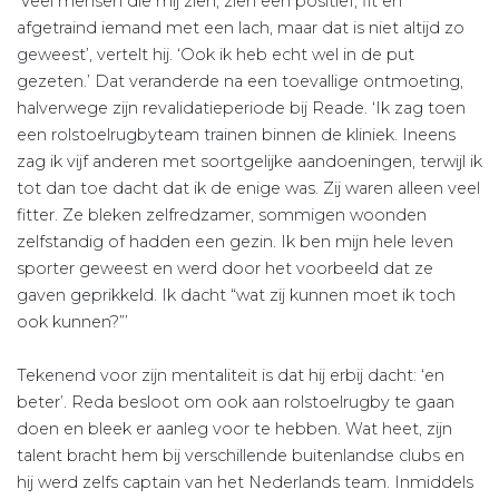
‘Veel mensen die mij zien, zien een positief, fit en
afgetraind iemand met een lach, maar dat is niet altijd zo
geweest’, vertelt hij. ‘Ook ik heb echt wel in de put
gezeten.’ Dat veranderde na een toevallige ontmoeting,
halverwege zijn revalidatieperiode bij Reade. ‘Ik zag toen
een rolstoelrugbyteam trainen binnen de kliniek. Ineens
zag ik vijf anderen met soortgelijke aandoeningen, terwijl ik
tot dan toe dacht dat ik de enige was. Zij waren alleen veel
fitter. Ze bleken zelfredzamer, sommigen woonden
zelfstandig of hadden een gezin. Ik ben mijn hele leven
sporter geweest en werd door het voorbeeld dat ze
gaven geprikkeld. Ik dacht “wat zij kunnen moet ik toch
ook kunnen?”’
Tekenend voor zijn mentaliteit is dat hij erbij dacht: ‘en
beter’. Reda besloot om ook aan rolstoelrugby te gaan
doen en bleek er aanleg voor te hebben. Wat heet, zijn
talent bracht hem bij verschillende buitenlandse clubs en
hij werd zelfs captain van het Nederlands team. Inmiddels