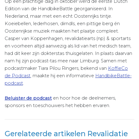
Op een prachtige dag in oktober werd de eerste Dutch
Edition van de HandbikeBattle georganiseerd. In
Nederland, maar met een echt Oostenrijks tintje.
Koeiebellen, lederhosen, dirndls, een pittige berg én
Oostenrijkse muziek maakten het plaatje compleet.
Casper van Koppenhagen, revalidatiearts (np) & sportarts
en voorheen altijd aanwezig als lid van het medisch team,
had dit keer zijn dokterstas thuisgelaten. In plaats daarvan
nam hij zijn podcast-tas mee naar Limburg. Samen met
podcastmaker Tiara Pilou Ringers, bekend van
KoffieCo
de Podcast
, maakte hij een informatieve
HandbikeBattle-
podcast
.
Beluister de podcast
en hoor hoe de deelnemers,
sponsors en toeschouwers het hebben ervaren.
Gerelateerde artikelen Revalidatie