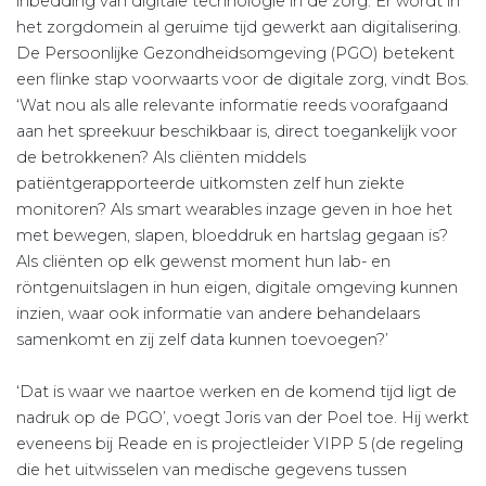
inbedding van digitale technologie in de zorg. Er wordt in
het zorgdomein al geruime tijd gewerkt aan digitalisering.
De Persoonlijke Gezondheidsomgeving (PGO) betekent
een flinke stap voorwaarts voor de digitale zorg, vindt Bos.
‘Wat nou als alle relevante informatie reeds voorafgaand
aan het spreekuur beschikbaar is, direct toegankelijk voor
de betrokkenen? Als cliënten middels
patiëntgerapporteerde uitkomsten zelf hun ziekte
monitoren? Als smart wearables inzage geven in hoe het
met bewegen, slapen, bloeddruk en hartslag gegaan is?
Als cliënten op elk gewenst moment hun lab- en
röntgenuitslagen in hun eigen, digitale omgeving kunnen
inzien, waar ook informatie van andere behandelaars
samenkomt en zij zelf data kunnen toevoegen?’
‘Dat is waar we naartoe werken en de komend tijd ligt de
nadruk op de PGO’, voegt Joris van der Poel toe. Hij werkt
eveneens bij Reade en is projectleider VIPP 5 (de regeling
die het uitwisselen van medische gegevens tussen