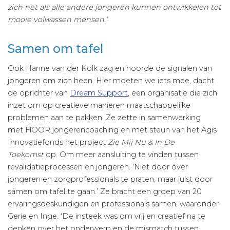
zich net als alle andere jongeren kunnen ontwikkelen tot
mooie volwassen mensen.’
Samen om tafel
Ook Hanne van der Kolk zag en hoorde de signalen van
jongeren om zich heen. Hier moeten we iets mee, dacht
de oprichter van
Dream Support
, een organisatie die zich
inzet om op creatieve manieren maatschappelijke
problemen aan te pakken. Ze zette in samenwerking
met FlOOR jongerencoaching
en met steun van het Agis
Innovatiefonds
het project
Zie Mij Nu & In De
Toekomst
op. Om meer aansluiting te vinden tussen
revalidatieprocessen en jongeren. ‘Niet door óver
jongeren en zorgprofessionals te praten, maar juist door
sámen om tafel te gaan.’ Ze bracht een groep van 20
ervaringsdeskundigen en professionals samen, waaronder
Gerie en Inge. ‘De insteek was om vrij en creatief na te
denken over het onderwerp en de mismatch tussen