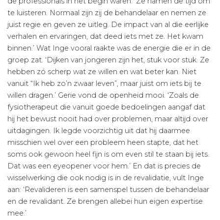
de professionals in het begin waren. ‘Ze namen de tijd om
te luisteren. Normaal zijn zij de behandelaar en nemen ze
juist regie en geven ze uitleg. De impact van al die eerlijke
verhalen en ervaringen, dat deed iets met ze. Het kwam
binnen.’ Wat Inge vooral raakte was de energie die er in de
groep zat. ‘Dijken van jongeren zijn het, stuk voor stuk. Ze
hebben zó scherp wat ze willen en wat beter kan. Niet
vanuit “Ik heb zo’n zwaar leven”, maar juist om iets bij te
willen dragen.’ Gerie vond de openheid mooi. ‘Zoals de
fysiotherapeut die vanuit goede bedoelingen aangaf dat
hij het bewust nooit had over problemen, maar altijd over
uitdagingen. Ik legde voorzichtig uit dat hij daarmee
misschien wel over een probleem heen stapte, dat het
soms ook gewoon heel fijn is om even stil te staan bij iets.
Dat was een eyeopener voor hem.’ En dat is precies de
wisselwerking die ook nodig is in de revalidatie, vult Inge
aan: ‘Revalideren is een samenspel tussen de behandelaar
en de revalidant. Ze brengen allebei hun eigen expertise
mee.’