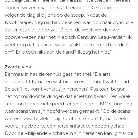
duidelijk dat er meer aan de hand is. “We werden meteen
doorverwezen naar de fysiotherapeut. Die stond de
volgende dag al bij ons op de stoep. Nadat de
fysiotherapeut Igmar had bekeken, was ook haar conclusie
dat er iets niet goed zat. Diezelfde week werden we
doorverwezen naar het Medisch Centrum Leeuwarden. Ik
weet nog dat ik dacht: waar maakt iedereen zich zo druk
om? Er is toch niks aan de hand? Ik zag het niet.”
Zwarte vlek
Eenmaal in het ziekenhuis gaat het snel. “De arts
onderzocht Igmar en wist binnen een minuut wat hij had.
Ze zei: ‘Het komt vanuit zijn hersenen’. Pas toen begon
het tot mij door te dringen dat er iets mis was.” Een week
later kon Igmar met spoed terecht in het UMC Groningen
waar scans van zijn hoofd werden gemaakt. “Op de scans
was een zwarte vlek in zijn hoofdje te zien.” Igmar bleek
voor zijn geboorte een herseninfarct te hebben gehad.
Door de – blijvende – schade in zijn hersenen kan Igmar de