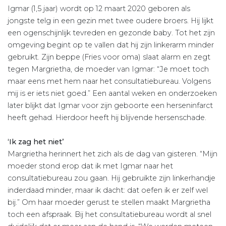
Igmar (1,5 jaar) wordt op 12 maart 2020 geboren als
jongste telg in een gezin met twee oudere broers. Hij lijkt
een ogenschijnlijk tevreden en gezonde baby. Tot het zijn
omgeving begint op te vallen dat hij zijn linkerarm minder
gebruikt. Zijn beppe (Fries voor oma) slaat alarm en zegt
tegen Margrietha, de moeder van Igmar: “Je moet toch
maar eens met hem naar het consultatiebureau. Volgens
mij is er iets niet goed.” Een aantal weken en onderzoeken
later blijkt dat Igmar voor zijn geboorte een herseninfarct
heeft gehad. Hierdoor heeft hij blijvende hersenschade.
‘Ik zag het niet’
Margrietha herinnert het zich als de dag van gisteren. “Mijn
moeder stond erop dat ik met Igmar naar het
consultatiebureau zou gaan. Hij gebruikte zijn linkerhandje
inderdaad minder, maar ik dacht: dat oefen ik er zelf wel
bij.” Om haar moeder gerust te stellen maakt Margrietha
toch een afspraak. Bij het consultatiebureau wordt al snel