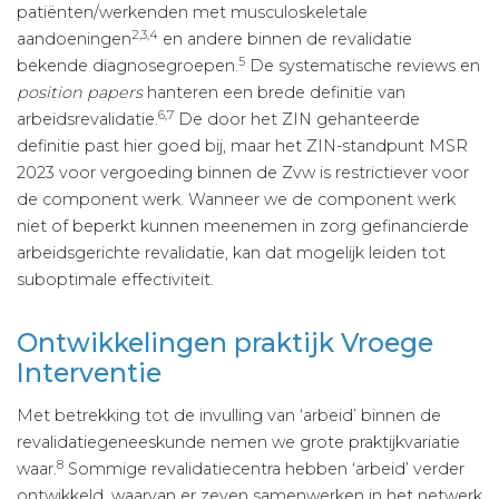
patiënten/werkenden met musculoskeletale
2,3,4
aandoeningen
en andere binnen de revalidatie
5
bekende diagnosegroepen.
De systematische reviews en
position papers
hanteren een brede definitie van
6,7
arbeidsrevalidatie.
De door het ZIN gehanteerde
definitie past hier goed bij, maar het ZIN-standpunt MSR
2023 voor vergoeding binnen de Zvw is restrictiever voor
de component werk. Wanneer we de component werk
niet of beperkt kunnen meenemen in zorg gefinancierde
arbeidsgerichte revalidatie, kan dat mogelijk leiden tot
suboptimale effectiviteit.
Ontwikkelingen praktijk Vroege
Interventie
Met betrekking tot de invulling van ‘arbeid’ binnen de
revalidatiegeneeskunde nemen we grote praktijkvariatie
8
waar.
Sommige revalidatiecentra hebben ‘arbeid’ verder
ontwikkeld, waarvan er zeven samenwerken in het netwerk