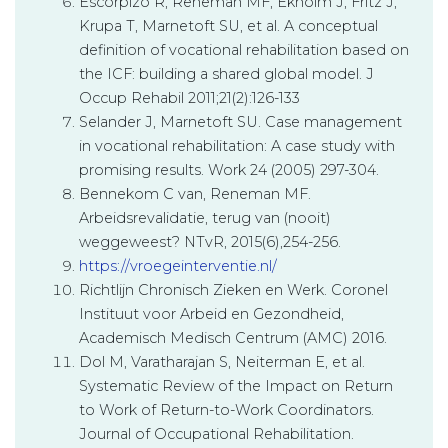
Escorpizo R, Reneman MF, Ekholm J, Fritz J,
Krupa T, Marnetoft SU, et al. A conceptual
definition of vocational rehabilitation based on
the ICF: building a shared global model. J
Occup Rehabil 2011;21(2):126-133
Selander J, Marnetoft SU. Case management
in vocational rehabilitation: A case study with
promising results. Work 24 (2005) 297-304.
Bennekom C van, Reneman MF.
Arbeidsrevalidatie, terug van (nooit)
weggeweest? NTvR, 2015(6),254-256.
https://vroegeinterventie.nl/
Richtlijn Chronisch Zieken en Werk. Coronel
Instituut voor Arbeid en Gezondheid,
Academisch Medisch Centrum (AMC) 2016.
Dol M, Varatharajan S, Neiterman E, et al.
Systematic Review of the Impact on Return
to Work of Return-to-Work Coordinators.
Journal of Occupational Rehabilitation.