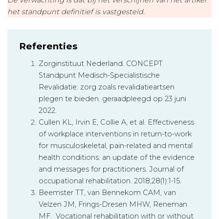
De verwachting is dat bij het verschijnen van het artikel
het standpunt definitief is vastgesteld.
Referenties
Zorginstituut Nederland. CONCEPT
Standpunt Medisch-Specialistische
Revalidatie: zorg zoals revalidatieartsen
plegen te bieden. geraadpleegd op 23 juni
2022.
Cullen KL, Irvin E, Collie A, et al. Effectiveness
of workplace interventions in return-to-work
for musculoskeletal, pain-related and mental
health conditions: an update of the evidence
and messages for practitioners. Journal of
occupational rehabilitation. 2018;28(1):1-15.
Beemster TT, van Bennekom CAM, van
Velzen JM, Frings-Dresen MHW, Reneman
MF. Vocational rehabilitation with or without