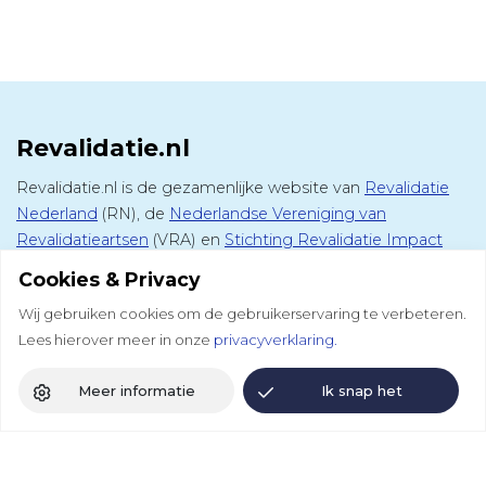
Revalidatie.nl
Revalidatie.nl is de gezamenlijke website van
Revalidatie
Nederland
(RN), de
Nederlandse Vereniging van
Revalidatieartsen
(VRA) en
Stichting Revalidatie Impact
(SRI). Op deze website vind je alle informatie over
Cookies & Privacy
medisch specialistische revalidatie, het vak van de
Wij gebruiken cookies om de gebruikerservaring te verbeteren.
revalidatiearts en de revalidatiesector.
Lees hierover meer in onze
privacyverklaring.
Andere websites
Meer informatie
Ik snap het
DCRM
Colloquium