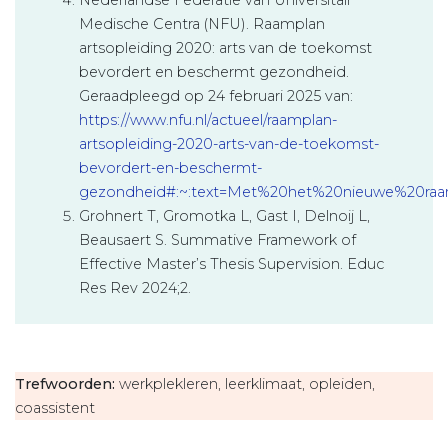
Nederlandse Federatie van Universitair
Medische Centra (NFU). Raamplan
artsopleiding 2020: arts van de toekomst
bevordert en beschermt gezondheid.
Geraadpleegd op 24 februari 2025 van:
https://www.nfu.nl/actueel/raamplan-
artsopleiding-2020-arts-van-de-toekomst-
bevordert-en-beschermt-
gezondheid#:~:text=Met%20het%20nieuwe%20r
Grohnert T, Gromotka L, Gast I, Delnoij L,
Beausaert S. Summative Framework of
Effective Master’s Thesis Supervision. Educ
Res Rev 2024;2.
Trefwoorden:
werkplekleren, leerklimaat, opleiden,
coassistent