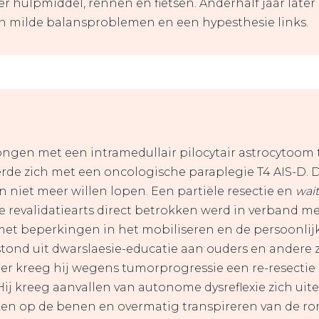
 hulpmiddel, rennen en fietsen. Anderhalf jaar later z
en milde balansproblemen en een hypesthesie links.
ongen met een intramedullair pilocytair astrocytoom 
rde zich met een oncologische paraplegie T4 AIS-D. Di
n niet meer willen lopen. Een partiële resectie en
wai
e revalidatiearts direct betrokken werd in verband me
et beperkingen in het mobiliseren en de persoonlijk
ond uit dwarslaesie-educatie aan ouders en andere z
er kreeg hij wegens tumorprogressie een re-resectie
ij kreeg aanvallen van autonome dysreflexie zich uit
ken op de benen en overmatig transpireren van de r