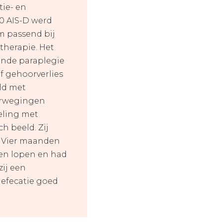
tie- en
10 AIS-D werd
um passend bij
otherapie. Het
gende paraplegie
ef gehoorverlies
eld met
verwegingen
eling met
h beeld. Zij
g. Vier maanden
pen lopen en had
zij een
defecatie goed