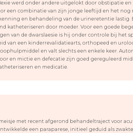
exie werd onder andere uitgelokt door obstipatie en 
or een combinatie van zijn jonge leeftijd en het nog ni
rkenning en behandeling van de urineretentie lastig. 
nd katheteriseren door moeder. Voor een goede bege
en van de dwarslaesie is hij onder controle bij het s
d van een kinderrevalidatiearts, orthopeed en uroloog
 loophulpmiddel en valt slechts een enkele keer. Auto
oor en mictie en defecatie zijn goed gereguleerd mid
atheteriseren en medicatie.
 meisje met recent afgerond behandeltraject voor ac
twikkelde een paraparese, initieel geduid als zwakte 