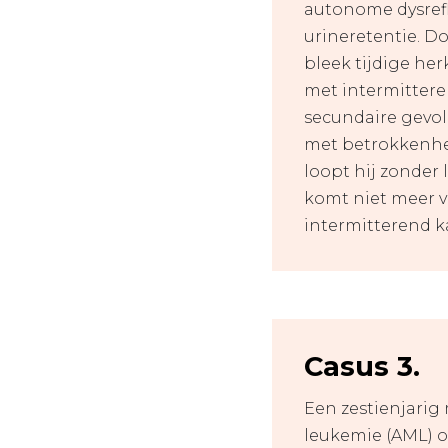
autonome dysrefl
urineretentie. Do
bleek tijdige he
met intermittere
secundaire gevolg
met betrokkenhei
loopt hij zonder
komt niet meer v
intermitterend k
Casus 3.
Een zestienjarig
leukemie (AML) on