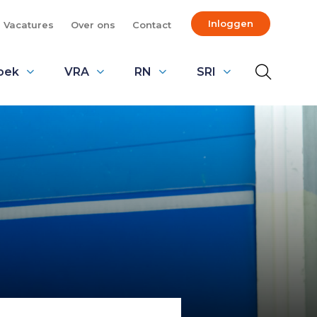
Inloggen
Vacatures
Over ons
Contact
oek
VRA
RN
SRI