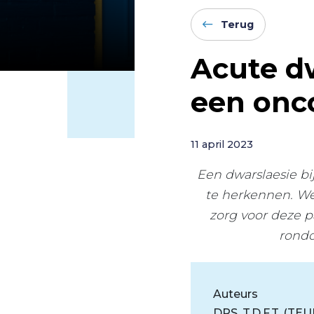
Terug
Acute dw
een onc
11 april 2023
Een dwarslaesie bi
te herkennen. Wel
zorg voor deze 
rondo
Auteurs
DRS. T.D.F.T. (T