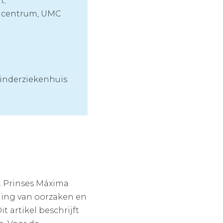
t;
encentrum, UMC
Kinderziekenhuis
t Prinses Máxima
eling van oorzaken en
 artikel beschrijft