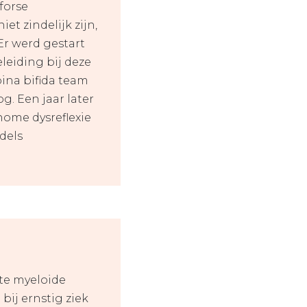
forse
et zindelijk zijn,
Er werd gestart
leiding bij deze
pina bifida team
. Een jaar later
nome dysreflexie
dels
ute myeloide
bij ernstig ziek