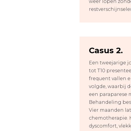
weer lopen zonder
restverschijnsel
Casus 2.
Een tweejarige j
tot T10 presentee
frequent vallen e
volgde, waarbij d
een paraparese m
Behandeling best
Vier maanden lat
chemotherapie. H
dyscomfort, vlek