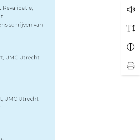
 Revalidatie,
ht
ens schrijven van
rt, UMC Utrecht
r
rt, UMC Utrecht
r