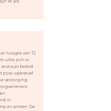
ijn er als
ter hoogte van T2
t uitte zich in
t and scan
beleid
t post-operatief
e verzorging.
orgverleners.
 en
end in
omp en armen. De