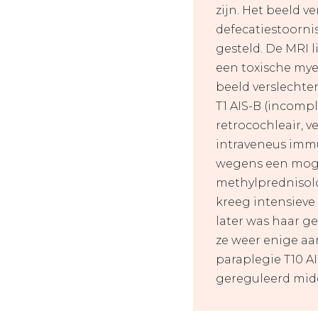
zijn. Het beeld 
defecatiestoorni
gesteld. De MRI l
een toxische myel
beeld verslechte
T1 AIS-B (incompl
retrocochleair, 
intraveneus immu
wegens een moge
methylprednisolo
kreeg intensieve 
later was haar g
ze weer enige aan
paraplegie T10 AI
gereguleerd midd