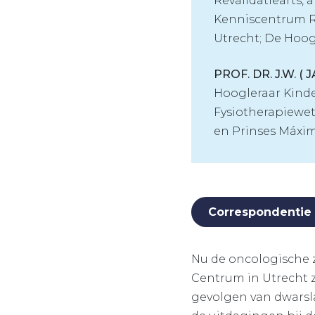
Revalidatiearts, 
Kenniscentrum R
Utrecht; De Hoogs
PROF. DR. J.W. 
Hoogleraar Kinde
Fysiotherapiewet
en Prinses Máxi
Correspondentie
Nu de oncologische z
Centrum in Utrecht z
gevolgen van dwarsla