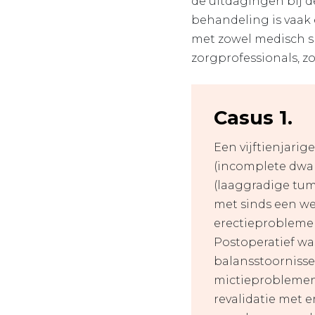
de uitdagingen bij d
behandeling is vaak
met zowel medisch sp
zorgprofessionals, zo
Casus 1.
Een vijftienjari
(incomplete dwar
(laaggradige tum
met sinds een we
erectieproblemen
Postoperatief wa
balansstoornisse
mictieproblemen 
revalidatie met 