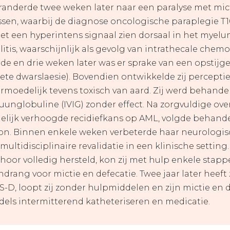
veranderde twee weken later naar een paralyse met mic
ssen, waarbij de diagnose oncologische paraplegie T
iet een hyperintens signaal zien dorsaal in het myel
itis, waarschijnlijk als gevolg van intrathecale chem
rde en drie weken later was er sprake van een opstij
ete dwarslaesie). Bovendien ontwikkelde zij percepti
vermoedelijk tevens toxisch van aard. Zij werd behand
unglobuline (IVIG) zonder effect. Na zorgvuldige o
lijk verhoogde recidiefkans op AML, volgde behand
n. Binnen enkele weken verbeterde haar neurologisc
multidisciplinaire revalidatie in een klinische settin
ehoor volledig hersteld, kon zij met hulp enkele stap
drang voor mictie en defecatie. Twee jaar later heeft 
S-D, loopt zij zonder hulpmiddelen en zijn mictie en 
els intermitterend katheteriseren en medicatie.