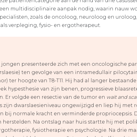
eze patiëntencategorie aan de hand van drie casusse
 een multidisciplinaire aanpak nodig, waarin nauw 
ecialisten, zoals de oncoloog, neuroloog en uroloog,
als verpleging, fysio- en ergotherapeut.
ge jongen presenteerde zich met een oncologische par
slaesie) ten gevolge van een intramedullair pilocytai
or) ter hoogte van T8-T11.
Hij had al langer bestaand
ek hypesthesie van zijn benen, progressieve blaasret
. Er volgde een resectie van de tumor en
wait and sc
s zijn dwarslaesieniveau ongewijzigd en liep hij met 
n bij normale kracht en verminderde propriocepsis. D
herstelden. Na ontslag naar huis startte hij met poli
ergotherapie, fysiotherapie en psychologie. Na drie m