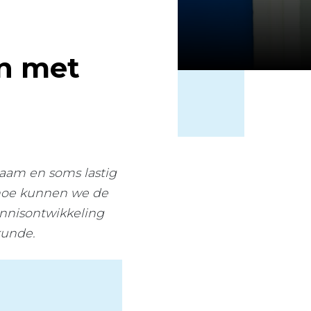
en met
zaam en soms lastig
n hoe kunnen we de
nnisontwikkeling
kunde.