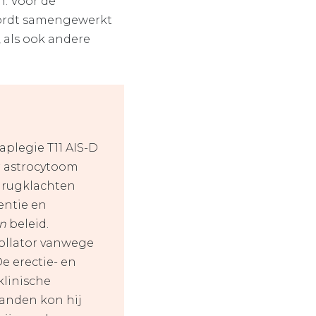
n. Voor de
wordt samengewerkt
 als ook andere
aplegie T11 AIS-D
r astrocytoom
e rugklachten
entie en
an
beleid.
rollator vanwege
e erectie- en
klinische
aanden kon hij