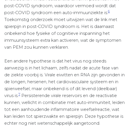
post-COVID syndroom, waardoor vermoed wordt dat
6
post-COVID syndroom een auto-immuunziekte is.
Toekomstig onderzoek moet uitwijzen wat de link met
spierpijn in post-COVID syndroom is. Het is daarnaast
onbekend hoe fysieke of cognitieve inspanning het
immuunsysteem extra kan activeren, wat de symptomen
van PEM zou kunnen verklaren.
Een andere hypothese is dat het virus nog steeds
aanwezig is in het lichaam, zelfs nadat de acute fase van
de ziekte voorbij is. Virale eiwitten en RNA zijn gevonden in
de longen, hersenen, het cardiovasculaire systeem en in
spierweefsel, maar onbekend is of dit levend (deelbaar)
7
virus is.
Persisterende virale reservoirs en de reactivatie
kunnen, wellicht in combinatie met auto-immuniteit, leiden
tot een aanhoudende inflammatoire weefselreactie, wat
kan leiden tot spierzwakte en spierpijn. Deze hypothese is
echter nog niet wetenschappelijk aangetoond.