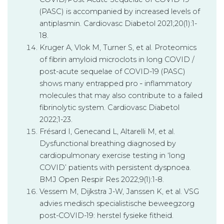
(PASC) is accompanied by increased levels of
antiplasmin. Cardiovasc Diabetol 2021;20(1):1-
18.
Kruger A, Vlok M, Turner S, et al. Proteomics
of fibrin amyloid microclots in long COVID /
post-acute sequelae of COVID-19 (PASC)
shows many entrapped pro ‑ inflammatory
molecules that may also contribute to a failed
fibrinolytic system. Cardiovasc Diabetol
2022;1-23.
Frésard I, Genecand L, Altarelli M, et al.
Dysfunctional breathing diagnosed by
cardiopulmonary exercise testing in ‘long
COVID’ patients with persistent dyspnoea.
BMJ Open Respir Res 2022;9(1):1-8.
Vessem M, Dijkstra J-W, Janssen K, et al. VSG
advies medisch specialistische beweegzorg
post-COVID-19: herstel fysieke fitheid.