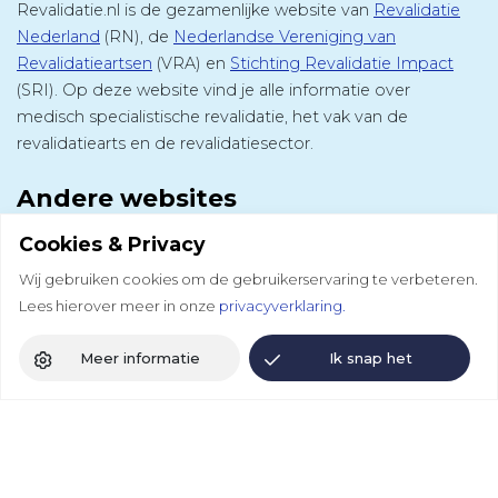
Revalidatie.nl is de gezamenlijke website van
Revalidatie
Nederland
(RN), de
Nederlandse Vereniging van
Revalidatieartsen
(VRA) en
Stichting Revalidatie Impact
(SRI). Op deze website vind je alle informatie over
medisch specialistische revalidatie, het vak van de
revalidatiearts en de revalidatiesector.
Andere websites
DCRM
Cookies & Privacy
Colloquium
Wij gebruiken cookies om de gebruikerservaring te verbeteren.
Lees hierover meer in onze
privacyverklaring.
Revalidatie Kennisnet
Meer informatie
Ik snap het
Volg ons
Revalidatie Nederland
LinkedIn
Bluesky
Facebook
Instagram