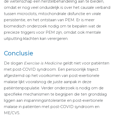
de wetenschap een herstelbehandeling aan te bieden,
omdat er nog veel onduidelijk is over het causale verband
tussen microclots, mitochondriale disfunctie en virale
persistentie, en het ontstaan van PEM. Er is meer
biomedisch onderzoek nodig om te bepalen wat de
precieze triggers voor PEM zijn, omdat ook mentale
uitputting klachten kan verergeren.
Conclusie
De slogan
Exercise is Medicine
geldt niet voor patiënten
met post-COVID syndroom. Een persoonlijk traject
afgestemd op het voorkomen van post-exertionele
malaise lijkt vooralsnog de juiste aanpak in deze
patiëntenpopulatie. Verder onderzoek is nodig om de
specifieke mechanismen te begrijpen die ten grondslag
liggen aan inspanningsintolerantie en post-exertionele
malaise in patiënten met post-COVID syndroom en
ME/CVS.