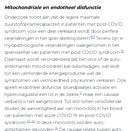
Mitochondriale en endotheel disfunctie
Onderzoek toont aan dat de lagere maximale
zuurstofopnamecapaciteit in patiënten met post-COVID
syndroom voor een deel verklaard wordt door perifere
8,9
veranderingen in het spier-skeletsysteem.
Tevens zijn er
myopathologische veranderingen waargenomen in het
10
spierweefsel van patiënten met post-COVID syndroom.
Daarnaast wordt verondersteld dat het virus of de auto-
antilichamen mitochondriën kan beschadigen, wat leidt
tot een verminderde energieproductie wat de
symptomen van vermoeidheid zou kunnen verklaren. Ook
speelt endotheel disfunctie, bloedplaatjes activatie en
11
hypercoagulatie een rol in de ziekte,
maar een causaal
verband is niet aangetoond. Tot slot tonen verschillende
studies de aanwezigheid aan van microclots in het bloed
van patiënten met acute COVID-19 en post-COVID
12–14
syndroom.
In deze microclots worden auto-
14
antilichamen gevonden.
De causale relatie tussen auto-