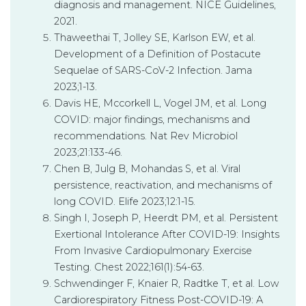
diagnosis and management. NICE Guidelines,
2021.
Thaweethai T, Jolley SE, Karlson EW, et al.
Development of a Definition of Postacute
Sequelae of SARS-CoV-2 Infection. Jama
2023;1-13.
Davis HE, Mccorkell L, Vogel JM, et al. Long
COVID: major findings, mechanisms and
recommendations. Nat Rev Microbiol
2023;21:133-46.
Chen B, Julg B, Mohandas S, et al. Viral
persistence, reactivation, and mechanisms of
long COVID. Elife 2023;12:1-15.
Singh I, Joseph P, Heerdt PM, et al. Persistent
Exertional Intolerance After COVID-19: Insights
From Invasive Cardiopulmonary Exercise
Testing. Chest 2022;161(1):54-63.
Schwendinger F, Knaier R, Radtke T, et al. Low
Cardiorespiratory Fitness Post-COVID-19: A