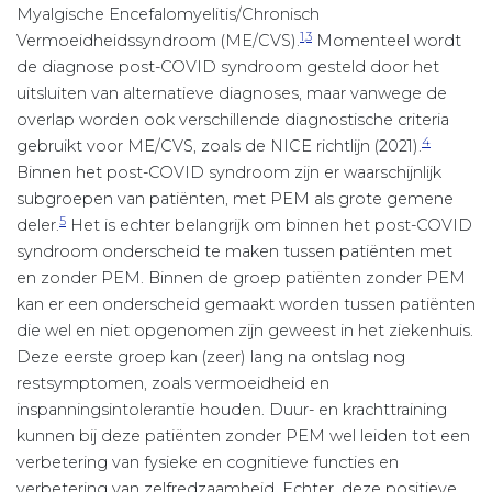
Myalgische Encefalomyelitis/Chronisch
1,3
Vermoeidheidssyndroom (ME/CVS).
Momenteel wordt
de diagnose post-COVID syndroom gesteld door het
uitsluiten van alternatieve diagnoses, maar vanwege de
overlap worden ook verschillende diagnostische criteria
4
gebruikt voor ME/CVS, zoals de NICE richtlijn (2021).
Binnen het post-COVID syndroom zijn er waarschijnlijk
subgroepen van patiënten, met PEM als grote gemene
5
deler.
Het is echter belangrijk om binnen het post-COVID
syndroom onderscheid te maken tussen patiënten met
en zonder PEM. Binnen de groep patiënten zonder PEM
kan er een onderscheid gemaakt worden tussen patiënten
die wel en niet opgenomen zijn geweest in het ziekenhuis.
Deze eerste groep kan (zeer) lang na ontslag nog
restsymptomen, zoals vermoeidheid en
inspanningsintolerantie houden. Duur- en krachttraining
kunnen bij deze patiënten zonder PEM wel leiden tot een
verbetering van fysieke en cognitieve functies en
verbetering van zelfredzaamheid. Echter, deze positieve