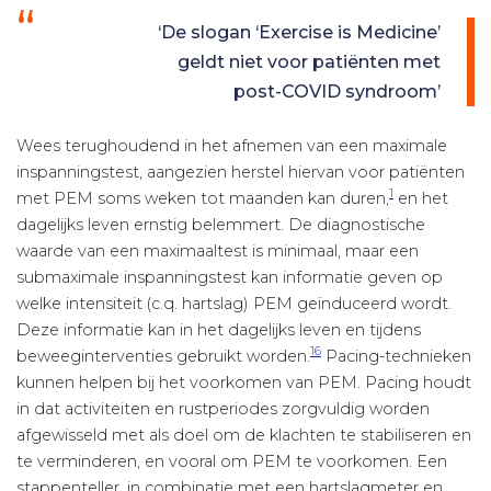
‘De slogan ‘Exercise is Medicine’
geldt niet voor patiënten met
post-COVID syndroom’
Wees terughoudend in het afnemen van een maximale
inspanningstest, aangezien herstel hiervan voor patiënten
1
met PEM soms weken tot maanden kan duren,
en het
dagelijks leven ernstig belemmert. De diagnostische
waarde van een maximaaltest is minimaal, maar een
submaximale inspanningstest kan informatie geven op
welke intensiteit (c.q. hartslag) PEM geïnduceerd wordt.
Deze informatie kan in het dagelijks leven en tijdens
16
beweeginterventies gebruikt worden.
Pacing-technieken
kunnen helpen bij het voorkomen van PEM. Pacing houdt
in dat activiteiten en rustperiodes zorgvuldig worden
afgewisseld met als doel om de klachten te stabiliseren en
te verminderen, en vooral om PEM te voorkomen. Een
stappenteller, in combinatie met een hartslagmeter en