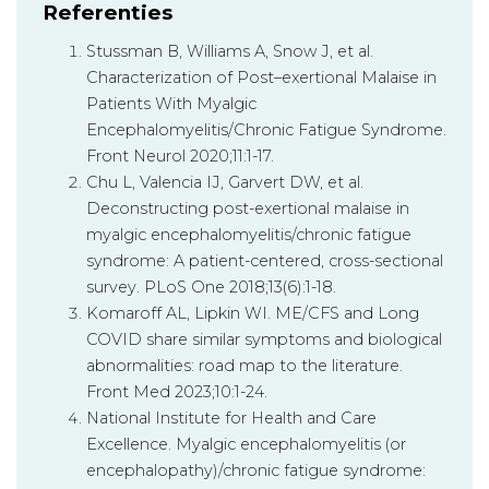
Referenties
Stussman B, Williams A, Snow J, et al.
Characterization of Post–exertional Malaise in
Patients With Myalgic
Encephalomyelitis/Chronic Fatigue Syndrome.
Front Neurol 2020;11:1-17.
Chu L, Valencia IJ, Garvert DW, et al.
Deconstructing post-exertional malaise in
myalgic encephalomyelitis/chronic fatigue
syndrome: A patient-centered, cross-sectional
survey. PLoS One 2018;13(6):1-18.
Komaroff AL, Lipkin WI. ME/CFS and Long
COVID share similar symptoms and biological
abnormalities: road map to the literature.
Front Med 2023;10:1-24.
National Institute for Health and Care
Excellence. Myalgic encephalomyelitis (or
encephalopathy)/chronic fatigue syndrome: