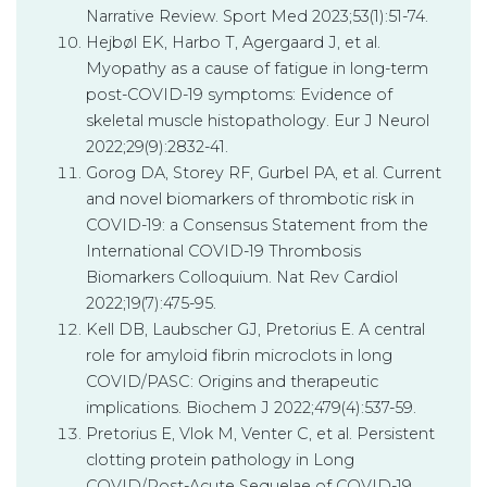
Narrative Review. Sport Med 2023;53(1):51-74.
Hejbøl EK, Harbo T, Agergaard J, et al.
Myopathy as a cause of fatigue in long-term
post-COVID-19 symptoms: Evidence of
skeletal muscle histopathology. Eur J Neurol
2022;29(9):2832-41.
Gorog DA, Storey RF, Gurbel PA, et al. Current
and novel biomarkers of thrombotic risk in
COVID-19: a Consensus Statement from the
International COVID-19 Thrombosis
Biomarkers Colloquium. Nat Rev Cardiol
2022;19(7):475-95.
Kell DB, Laubscher GJ, Pretorius E. A central
role for amyloid fibrin microclots in long
COVID/PASC: Origins and therapeutic
implications. Biochem J 2022;479(4):537-59.
Pretorius E, Vlok M, Venter C, et al. Persistent
clotting protein pathology in Long
COVID/Post-Acute Sequelae of COVID-19