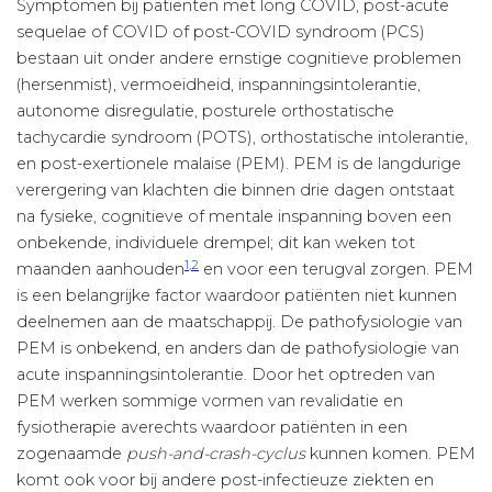
Symptomen bij patiënten met long COVID, post-acute
sequelae of COVID of post-COVID syndroom (PCS)
bestaan uit onder andere ernstige cognitieve problemen
(hersenmist), vermoeidheid, inspanningsintolerantie,
autonome disregulatie, posturele orthostatische
tachycardie syndroom (POTS), orthostatische intolerantie,
en post-exertionele malaise (PEM). PEM is de langdurige
verergering van klachten die binnen drie dagen ontstaat
na fysieke, cognitieve of mentale inspanning boven een
onbekende, individuele drempel; dit kan weken tot
1,2
maanden aanhouden
en voor een terugval zorgen. PEM
is een belangrijke factor waardoor patiënten niet kunnen
deelnemen aan de maatschappij. De pathofysiologie van
PEM is onbekend, en anders dan de pathofysiologie van
acute inspanningsintolerantie. Door het optreden van
PEM werken sommige vormen van revalidatie en
fysiotherapie averechts waardoor patiënten in een
zogenaamde
push-and-crash-cyclus
kunnen komen. PEM
komt ook voor bij andere post-infectieuze ziekten en