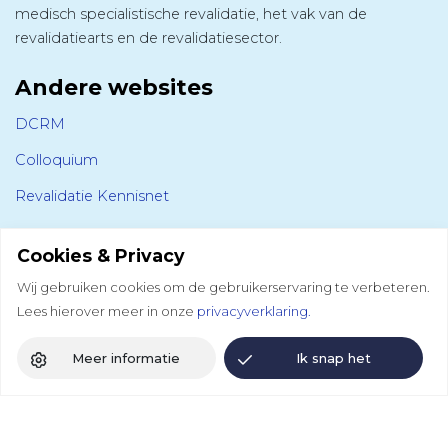
medisch specialistische revalidatie, het vak van de
revalidatiearts en de revalidatiesector.
Andere websites
DCRM
Colloquium
Revalidatie Kennisnet
Volg ons
Cookies & Privacy
Revalidatie Nederland
Wij gebruiken cookies om de gebruikerservaring te verbeteren.
Lees hierover meer in onze
privacyverklaring.
LinkedIn
Bluesky
Facebook
Instagram
Meer informatie
Ik snap het
Vereniging van Revalidatieartsen
LinkedIn