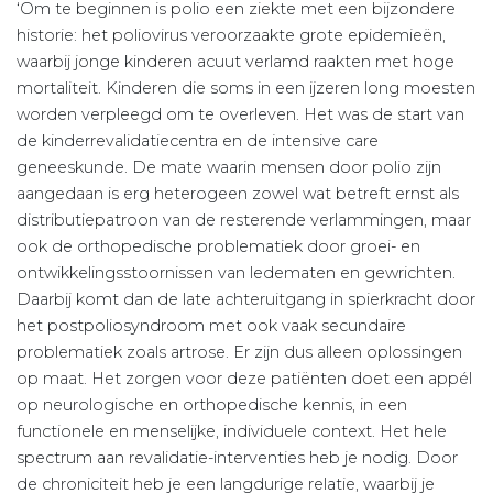
‘Om te beginnen is polio een ziekte met een bijzondere
historie: het poliovirus veroorzaakte grote epidemieën,
waarbij jonge kinderen acuut verlamd raakten met hoge
mortaliteit. Kinderen die soms in een ijzeren long moesten
worden verpleegd om te overleven. Het was de start van
de kinderrevalidatiecentra en de intensive care
geneeskunde. De mate waarin mensen door polio zijn
aangedaan is erg heterogeen zowel wat betreft ernst als
distributiepatroon van de resterende verlammingen, maar
ook de orthopedische problematiek door groei- en
ontwikkelingsstoornissen van ledematen en gewrichten.
Daarbij komt dan de late achteruitgang in spierkracht door
het postpoliosyndroom met ook vaak secundaire
problematiek zoals artrose. Er zijn dus alleen oplossingen
op maat. Het zorgen voor deze patiënten doet een appél
op neurologische en orthopedische kennis, in een
functionele en menselijke, individuele context. Het hele
spectrum aan revalidatie-interventies heb je nodig. Door
de chroniciteit heb je een langdurige relatie, waarbij je